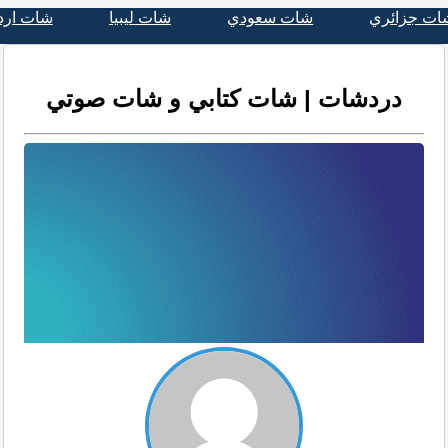
ات جزائري
شات سعودي
شات ليبيا
شات ارد
دردشات | شات كتابي و شات صوتي